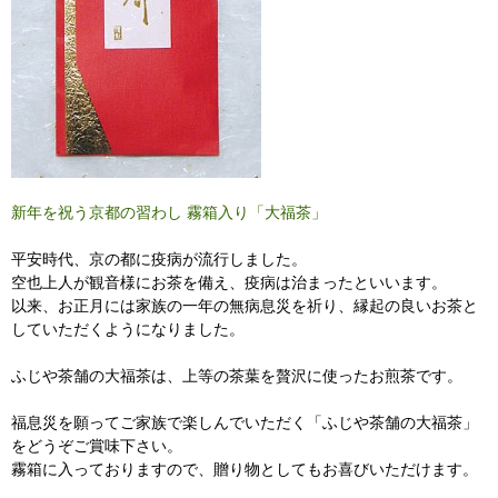
新年を祝う京都の習わし 霧箱入り「大福茶」
平安時代、京の都に疫病が流行しました。
空也上人が観音様にお茶を備え、疫病は治まったといいます。
以来、お正月には家族の一年の無病息災を祈り、縁起の良いお茶と
していただくようになりました。
ふじや茶舗の大福茶は、上等の茶葉を贅沢に使ったお煎茶です。
福息災を願ってご家族で楽しんでいただく「ふじや茶舗の大福茶」
をどうぞご賞味下さい。
霧箱に入っておりますので、贈り物としてもお喜びいただけます。